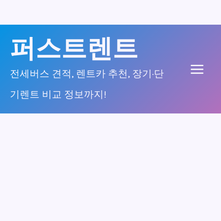
콘
퍼스트렌트
텐
츠
전세버스 견적, 렌트카 추천, 장기·단
Main
로
기렌트 비교 정보까지!
건
Men
너
뛰
기