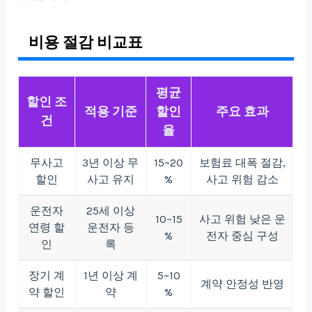
비용 절감 비교표
평균
할인 조
적용 기준
할인
주요 효과
건
율
무사고
3년 이상 무
15~20
보험료 대폭 절감,
할인
사고 유지
%
사고 위험 감소
운전자
25세 이상
10~15
사고 위험 낮은 운
연령 할
운전자 등
%
전자 중심 구성
인
록
장기 계
1년 이상 계
5~10
계약 안정성 반영
약 할인
약
%