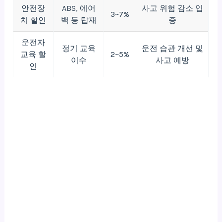
안전장
ABS, 에어
사고 위험 감소 입
3~7%
치 할인
백 등 탑재
증
운전자
정기 교육
운전 습관 개선 및
교육 할
2~5%
이수
사고 예방
인