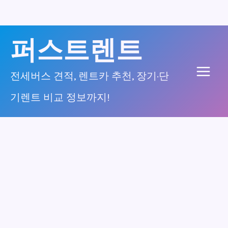
콘
퍼스트렌트
텐
츠
전세버스 견적, 렌트카 추천, 장기·단
Main
로
기렌트 비교 정보까지!
건
Men
너
뛰
기