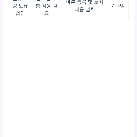
빠른 등록 및 보험
량 보유
험 적용 필
2~4일
적용 절차
법인
요