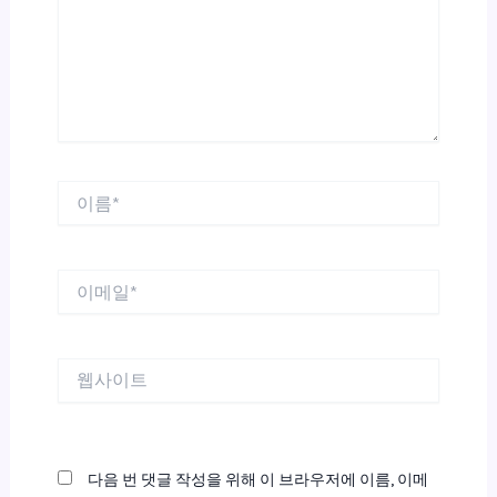
하
세
요...
이
름
*
이
메
일
*
웹
사
이
트
다음 번 댓글 작성을 위해 이 브라우저에 이름, 이메