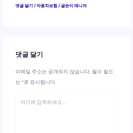
댓글 달기
/
자동차보험
/ 글쓴이
매니저
댓글 달기
이메일 주소는 공개되지 않습니다.
필수 필드
는
*
로 표시됩니다
여
기
에
입
력
하
세