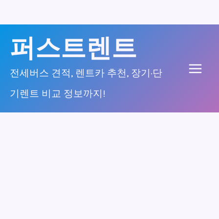
콘
퍼스트렌트
텐
츠
전세버스 견적, 렌트카 추천, 장기·단
Main
로
기렌트 비교 정보까지!
건
Men
너
뛰
기