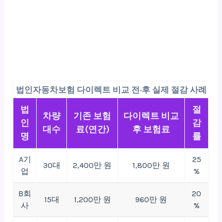
법인자동차보험 다이렉트 비교 전·후 실제 절감 사례
법
절
차량
기존 보험
다이렉트 비교
인
감
대수
료(연간)
후 보험료
명
률
A기
25
30대
2,400만 원
1,800만 원
업
%
B회
20
15대
1,200만 원
960만 원
사
%