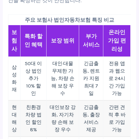
건을 확정하는 것이 안전합니다.
주요 보험사 법인자동차보험 특징 비교
보
온라인
특화 할
부가
험
보장 범위
가입 편
인 혜택
서비스
사
리성
50대 이
대인·대물
긴급출
전용 앱
삼
상 법인
무제한 가
동, 렌트
과 웹으
성
추가
능, 차량 손
카 지원
로 24시
화
10% 할
해 보장 우
최대 7
간 가입
재
인
수
일
가능
현
친환경
대인보장 강
긴급출
간편 견
대
차량 법
화, 자기차
동, 출장
적 후 바
해
인 할인
량 손해 보
서비스
로 가입
상
8%
장 우수
제공
가능