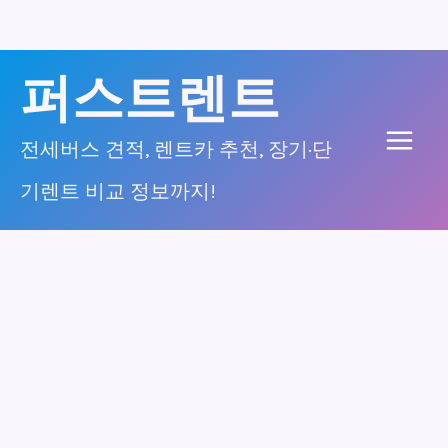
콘
퍼스트렌트
텐
츠
전세버스 견적, 렌트카 추천, 장기·단
Main
로
기렌트 비교 정보까지!
건
Men
너
뛰
기