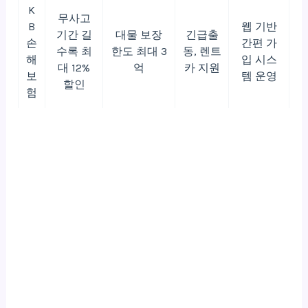
K
무사고
B
웹 기반
기간 길
대물 보장
긴급출
손
간편 가
수록 최
한도 최대 3
동, 렌트
해
입 시스
대 12%
억
카 지원
보
템 운영
할인
험