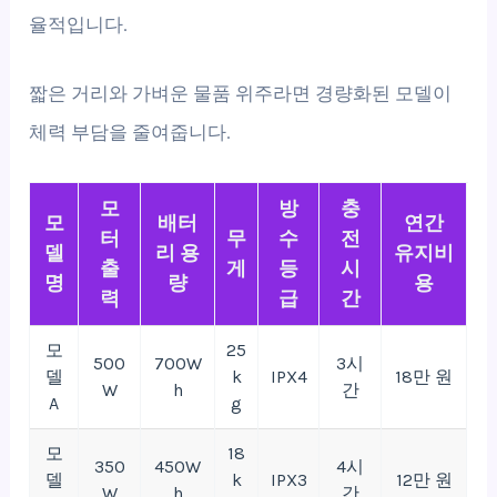
율적입니다.
짧은 거리와 가벼운 물품 위주라면 경량화된 모델이
체력 부담을 줄여줍니다.
모
방
충
모
배터
연간
터
무
수
전
델
리 용
유지비
출
게
등
시
명
량
용
력
급
간
모
25
500
700W
3시
델
k
IPX4
18만 원
W
h
간
A
g
모
18
350
450W
4시
델
k
IPX3
12만 원
W
h
간