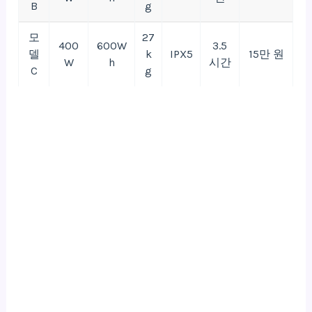
B
g
모
27
400
600W
3.5
델
k
IPX5
15만 원
W
h
시간
C
g