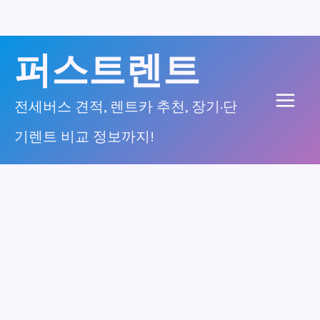
콘
퍼스트렌트
텐
츠
전세버스 견적, 렌트카 추천, 장기·단
Main
로
기렌트 비교 정보까지!
건
Men
너
뛰
기