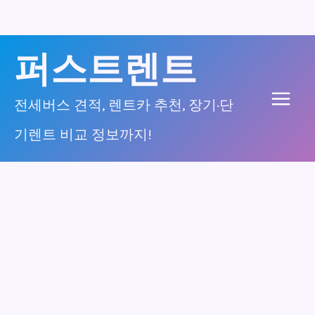
콘
퍼스트렌트
텐
츠
전세버스 견적, 렌트카 추천, 장기·단
Main
로
기렌트 비교 정보까지!
건
Men
너
뛰
기