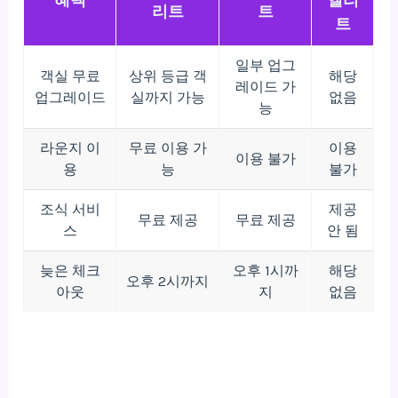
리트
트
트
일부 업그
객실 무료
상위 등급 객
해당
레이드 가
업그레이드
실까지 가능
없음
능
라운지 이
무료 이용 가
이용
이용 불가
용
능
불가
조식 서비
제공
무료 제공
무료 제공
스
안 됨
늦은 체크
오후 1시까
해당
오후 2시까지
아웃
지
없음