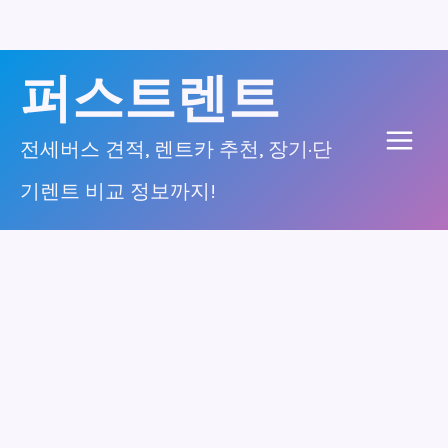
콘
퍼스트렌트
텐
츠
전세버스 견적, 렌트카 추천, 장기·단
Main
로
기렌트 비교 정보까지!
건
Men
너
뛰
기