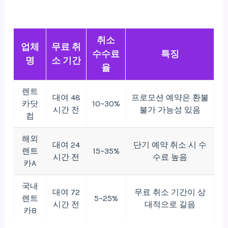
취소
업체
무료 취
수수료
특징
명
소 기간
율
렌트
대여 48
프로모션 예약은 환불
카닷
10~30%
시간 전
불가 가능성 있음
컴
해외
대여 24
단기 예약 취소 시 수
렌트
15~35%
시간 전
수료 높음
카A
국내
대여 72
무료 취소 기간이 상
렌트
5~25%
시간 전
대적으로 길음
카B