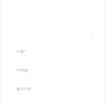
입
력
하
세
요...
이
름
*
이
메
일
*
웹
사
이
트