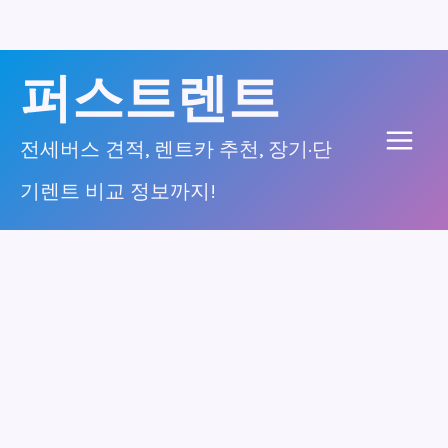
콘
퍼스트렌트
텐
츠
전세버스 견적, 렌트카 추천, 장기·단
Main
로
기렌트 비교 정보까지!
건
Men
너
뛰
기