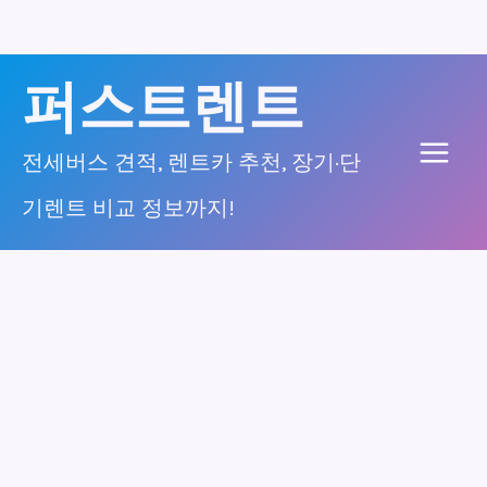
콘
퍼스트렌트
텐
츠
전세버스 견적, 렌트카 추천, 장기·단
Main
로
기렌트 비교 정보까지!
건
Men
너
뛰
기