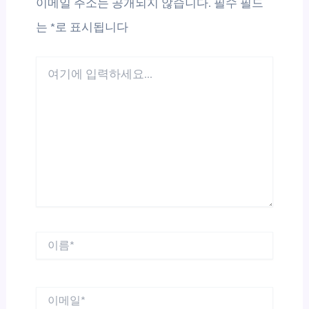
이메일 주소는 공개되지 않습니다.
필수 필드
는
*
로 표시됩니다
여
기
에
입
력
하
세
요...
이
름
*
이
메