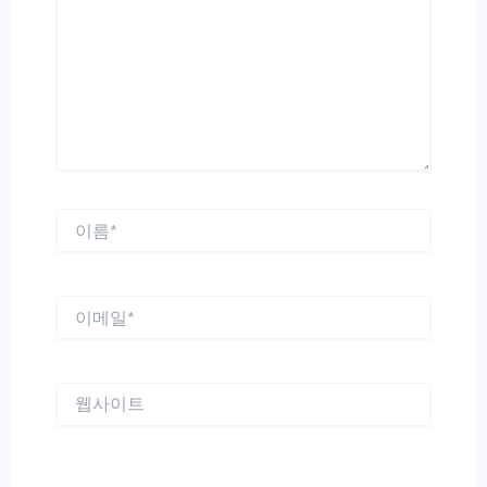
입
력
하
세
요...
이
름
*
이
메
일
*
웹
사
이
트