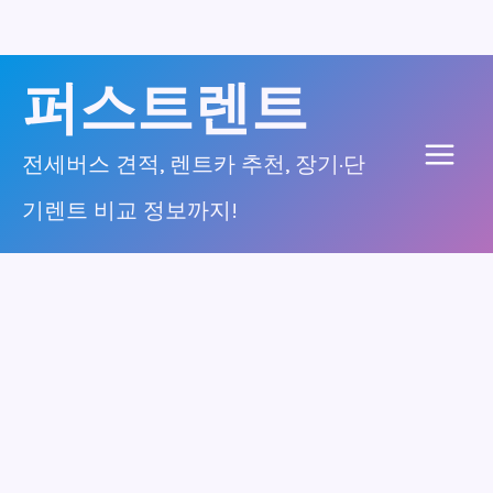
콘
퍼스트렌트
텐
츠
전세버스 견적, 렌트카 추천, 장기·단
Main
로
기렌트 비교 정보까지!
건
Men
너
뛰
기