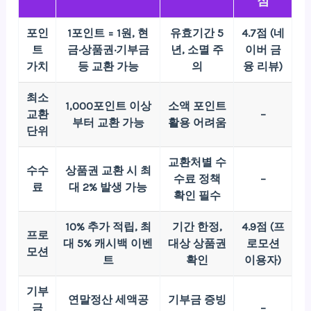
점
포인
1포인트 = 1원, 현
유효기간 5
4.7점 (네
트
금·상품권·기부금
년, 소멸 주
이버 금
가치
등 교환 가능
의
융 리뷰)
최소
1,000포인트 이상
소액 포인트
교환
–
부터 교환 가능
활용 어려움
단위
교환처별 수
수수
상품권 교환 시 최
수료 정책
–
료
대 2% 발생 가능
확인 필수
10% 추가 적립, 최
기간 한정,
4.9점 (프
프로
대 5% 캐시백 이벤
대상 상품권
로모션
모션
트
확인
이용자)
기부
연말정산 세액공
기부금 증빙
금
–