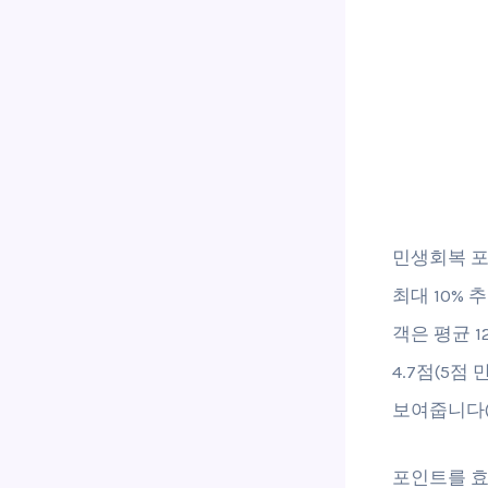
민생회복 포
최대 10% 
객은 평균 
4.7점(5
보여줍니다(출
포인트를 효