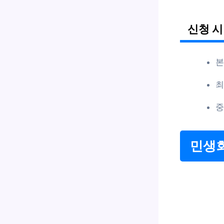
신청 시
본
최
중
민생회