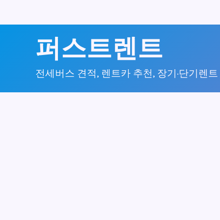
콘
퍼스트렌트
텐
츠
전세버스 견적, 렌트카 추천, 장기·단기렌트
로
건
너
뛰
기