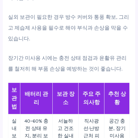
실외 보관이 필요한 경우 방수 커버와 통풍 확보, 그리
고 제습제 사용을 필수로 해야 부식과 손상을 막을 수
있습니다.
장기간 미사용 시에는 충전 상태 점검과 윤활유 관리
를 철저히 해 부품 손상을 예방하는 것이 좋습니다.
보
배터리 관
보관 장
주요 주
추천 상
관
리
소
의사항
황
법
실
40~60% 충
서늘하
직사광
공간 충
내
전 상태 유
고 건조
선·난방
분, 장기
보
지, 분리 보
한 실내
근처 피
미사용