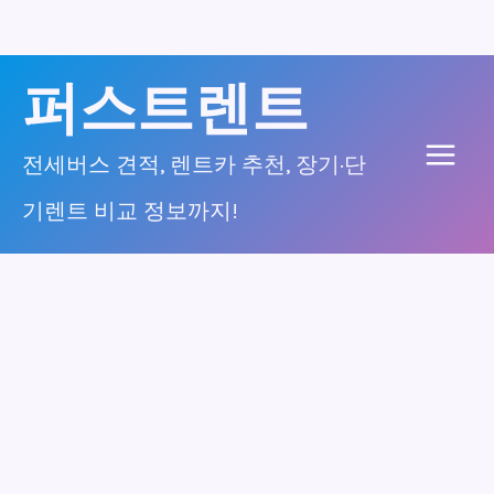
콘
퍼스트렌트
텐
츠
전세버스 견적, 렌트카 추천, 장기·단
Main
로
기렌트 비교 정보까지!
건
Men
너
뛰
기