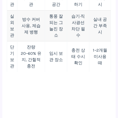
관
관
공간
하기
시
실
통풍 잘
습기·직
방수 커버
실내 공
외
되는 그
사광선
사용, 제습
간 부족
보
늘진 장
차단 필
제 병행
시
관
소
수
단
잔량
충전 상
1~2개월
기
20~60% 유
임시 보
태 수시
미사용
보
지, 간헐적
관 장소
확인
때
관
충전